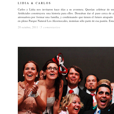
LIDIA & CARLOS
LIDIA & CARLOS
Carlos y Lidia nos invitaron hace días a su aventura. Querían celebrar de u
Artificiales construyera una historia para ellos. Deseaban dar el paso cerca de 
atronadora por formar una familia, y confirmando que tienen el futuro atrapado e
en pleno Parque Natural Los Alcornocales, insinúan sólo parte de esa pasión. Es
20 octubre, 2011
20 octubre, 2011
/
/
5 comentarios
5 comentarios