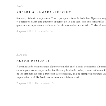
Boda
Boda
ROBERT & SAMARA /PREVIEW
ROBERT & SAMARA /PREVIEW
Samara y Roberto son jóvenes. Y su reportaje de fotos de boda (en Algeciras) resp
y queremos hacer este pequeño anticipo de lo que han sido sus fotografías.
queremos siempre estar a la altura de las circunstancias. Viva Cádiz. Y viva el vera
4 agosto, 2011
4 agosto, 2011
/
/
2 comentarios
2 comentarios
Álbumes
Álbumes
ALBUM DESIGN II
ALBUM DESIGN II
A continuación os mostramos algunos ejemplos en el diseño de nuestros álbume
espacio para los mensajes de los familiares, y books de bodas, con un estilo sencil
de los álbumes, no sólo a través de las fotografías, así que siempre mostramos un 
sugerencias en el diseño de los mismos, en la búsqueda de
2 agosto, 2011
2 agosto, 2011
/
/
Un comentario
Un comentario