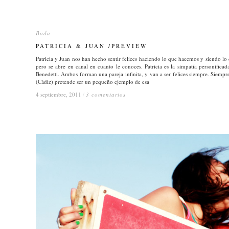
Boda
Boda
PATRICIA & JUAN /PREVIEW
PATRICIA & JUAN /PREVIEW
Patricia y Juan nos han hecho sentir felices haciendo lo que hacemos y siendo l
pero se abre en canal en cuanto le conoces. Patricia es la simpatía personific
Benedetti. Ambos forman una pareja infinita, y van a ser felices siempre. Siempr
(Cádiz) pretende ser un pequeño ejemplo de esa
4 septiembre, 2011
4 septiembre, 2011
/
/
3 comentarios
3 comentarios