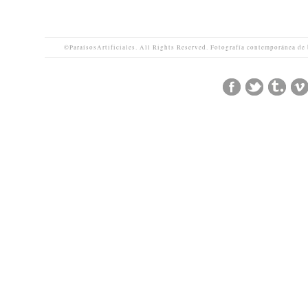
©ParaísosArtificiales. All Rights Reserved. Fotografía contemporánea de 