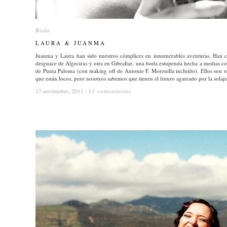
Boda
Boda
LAURA & JUANMA
LAURA & JUANMA
Juanma y Laura han sido nuestros cómplices en innumerables aventuras. Han c
desguace de Algeciras y otra en Gibraltar, una boda estupenda hecha a medias co
de Punta Paloma (con making off de Antonio F. Morenilla incluído). Ellos son res
que están locos, pero nosotros sabemos que tienen el futuro agarrado por la solap
17 noviembre, 2011
17 noviembre, 2011
/
/
11 comentarios
11 comentarios