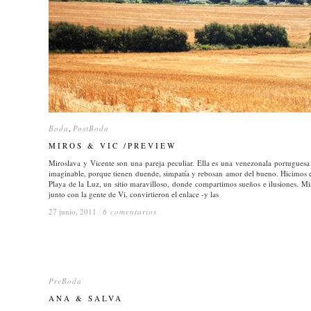
Boda
Boda
,
PostBoda
PostBoda
MIROS & VIC /PREVIEW
MIROS & VIC /PREVIEW
Miroslava y Vicente son una pareja peculiar. Ella es una venezonala portuguesa
imaginable, porque tienen duende, simpatía y rebosan amor del bueno. Hicimos es
Playa de la Luz, un sitio maravilloso, donde compartimos sueños e ilusiones. Mi
junto con la gente de Vi, convirtieron el enlace -y las
27 junio, 2011
27 junio, 2011
/
/
6 comentarios
6 comentarios
PreBoda
PreBoda
ANA & SALVA
ANA & SALVA