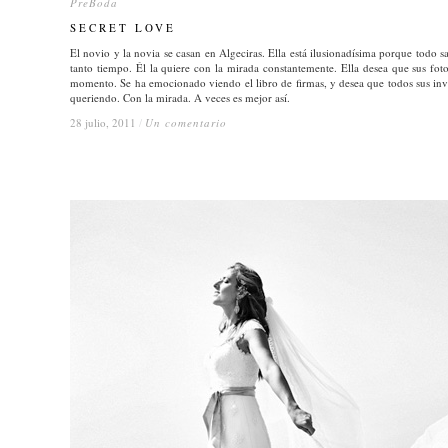
PreBoda
PreBoda
SECRET LOVE
SECRET LOVE
El novio y la novia se casan en Algeciras. Ella está ilusionadísima porque todo 
tanto tiempo. Él la quiere con la mirada constantemente. Ella desea que sus fot
momento. Se ha emocionado viendo el libro de firmas, y desea que todos sus inv
queriendo. Con la mirada. A veces es mejor así.
28 julio, 2011
28 julio, 2011
/
/
Un comentario
Un comentario