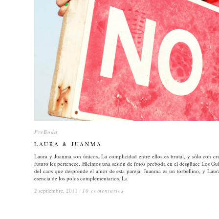
PreBoda
PreBoda
LAURA & JUANMA
LAURA & JUANMA
Laura y Juanma son únicos. La complicidad entre ellos es brutal, y sólo con cru
futuro les pertenece. Hicimos una sesión de fotos preboda en el desgüace Los Gu
del caos que desprende el amor de esta pareja. Juanma es un torbellino, y Laura
esencia de los polos complementarios. La
2 septiembre, 2011
2 septiembre, 2011
/
/
10 comentarios
10 comentarios