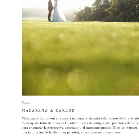
Boda
Boda
MACARENA & CARLOS
MACARENA & CARLOS
Macarena y Carlos son una pareja moderna y desenfadada. Somos de lo más afort
reportaje de fotos de boda en Guadiaro, cerca de Sotogrande, pretende estar a la 
para encontrar la perspectiva adecuada y el momento preciso. Ellos se merecen 
una familia (me lo ha dicho un pajarito), y cualquier sentimiento que