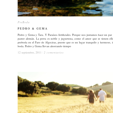
PreBoda
PreBoda
PEDRO & GEMA
PEDRO & GEMA
Pedro y Gema y Tara. Y Paraísos Artificiales. Porque nos juntamos hace un par d
pastor alemán. La perra es noble y juguetona, como el amor que se tienen ello
preboda en el Faro de Algeciras, puesto que es un lugar tranquilo y hermoso, id
boda. Pedro y Gema llevan ahorrando tiempo
12 septiembre, 2011
12 septiembre, 2011
/
/
2 comentarios
2 comentarios