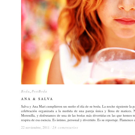
Boda
Boda
,
PostBoda
PostBoda
ANA & SALVA
ANA & SALVA
Salva y Ana Mari cumplieron un sueño el día de su boda. La noche siguiente la p
celebración organizada a la medida de una pareja única y llena de matices. N
Morenilla, y disfrutamos de una de las bodas más divertidas en las que hemos te
respira de esa esencia. Es íntimo, personal y divertido. Es su reportaje. Flamenco 
22 noviembre, 2011
22 noviembre, 2011
/
/
28 comentarios
28 comentarios