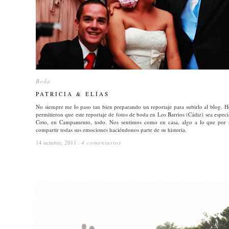
Boda
Boda
PATRICIA & ELÍAS
PATRICIA & ELÍAS
No siempre me lo paso tan bien preparando un reportaje para subirlo al blog. H
permitieron que este reportaje de fotos de boda en Los Barrios (Cádiz) sea especial
Coto, en Campamento, todo. Nos sentimos como en casa, algo a lo que por s
compartir todas sus emociones haciéndonos parte de su historia.
14 octubre, 2011
14 octubre, 2011
/
/
4 comentarios
4 comentarios