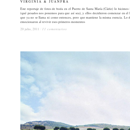
VIRGINIA & JUANFRA
VIRGINIA & JUANFRA
Este reportaje de fotos de boda en el Puerto de Santa María (Cádiz) lo hicimos 
(qué pesados nos ponemos para que así sea), y ellos decidieron comenzar en el l
que ya no se llama ni como entonces, pero que mantiene la misma esencia. Lo 
emocionaron al revivir esos primeros momentos
20 julio, 2011
20 julio, 2011
/
/
11 comentarios
11 comentarios