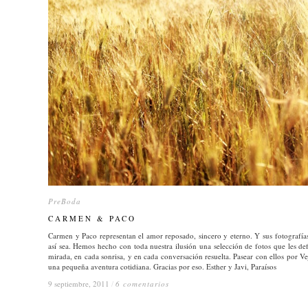
PreBoda
PreBoda
CARMEN & PACO
CARMEN & PACO
Carmen y Paco representan el amor reposado, sincero y eterno. Y sus fotografías
así sea. Hemos hecho con toda nuestra ilusión una selección de fotos que les 
mirada, en cada sonrisa, y en cada conversación resuelta. Pasear con ellos por 
una pequeña aventura cotidiana. Gracias por eso. Esther y Javi, Paraísos
9 septiembre, 2011
9 septiembre, 2011
/
/
6 comentarios
6 comentarios