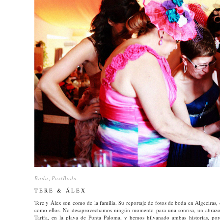
Boda
Boda
,
PostBoda
PostBoda
TERE & ÁLEX
TERE & ÁLEX
Tere y Álex son como de la familia. Su reportaje de fotos de boda en Algeciras, 
como ellos. No desaprovechamos ningún momento para una sonrisa, un abrazo o
Tarifa, en la playa de Punta Paloma, y hemos hilvanado ambas historias, por