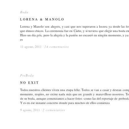
Boda
Boda
LORENA & MANOLO
LORENA & MANOLO
Lorena y Manolo son alegres, y casi que nos superaron a locura ya desde las f
que dimos chicos. La ceremonia fue en Cádiz, y si tuviera que elegir una boda emo
Hizo un día gris, pero la alegría y la pasión no escaseó en ningún momento, y ya 
es
11 agosto, 2011
11 agosto, 2011
/
/
14 comentarios
14 comentarios
PreBoda
PreBoda
NO EXIT
NO EXIT
Todos nuestros clientes viven una etapa feliz. Todos se van a casar y desean com
momento, respiro, no existe nada más que un grande y maravilloso nosotros
de su boda, aunque comenzamos a hacer fotos -como las del reportaje de preboda e
Y es en ese instante concreto donde para muchos de ellos comienza
9 agosto, 2011
9 agosto, 2011
/
/
2 comentarios
2 comentarios