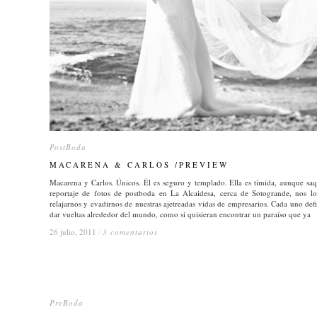
PostBoda
PostBoda
MACARENA & CARLOS /PREVIEW
MACARENA & CARLOS /PREVIEW
Macarena y Carlos. Únicos. Él es seguro y templado. Ella es tímida, aunque saq
reportaje de fotos de postboda en La Alcaidesa, cerca de Sotogrande, nos l
relajarnos y evadirnos de nuestras ajetreadas vidas de empresarios. Cada uno def
dar vueltas alrededor del mundo, como si quisieran encontrar un paraíso que ya
26 julio, 2011
26 julio, 2011
/
/
3 comentarios
3 comentarios
PreBoda
PreBoda