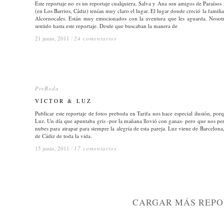
Este reportaje no es un reportaje cualquiera. Salva y Ana son amigos de Paraísos 
(en Los Barrios, Cádiz) tenían muy claro el lugar. El lugar donde creció la famil
Alcornocales. Están muy emocionados con la aventura que les aguarda. Nosotr
sentido hasta este reportaje. Desde que buscaban la manera de
21 junio, 2011
21 junio, 2011
/
/
24 comentarios
24 comentarios
PreBoda
PreBoda
VÍCTOR & LUZ
VÍCTOR & LUZ
Publicar este reportaje de fotos preboda en Tarifa nos hace especial ilusión, po
Luz. Un día que apuntaba gris -por la mañana llovió con ganas- pero que nos perm
nubes para atrapar para siempre la alegría de esta pareja. Luz viene de Barcelona, a
de Cádiz de toda la vida.
15 junio, 2011
15 junio, 2011
/
/
17 comentarios
17 comentarios
CARGAR MÁS REPO