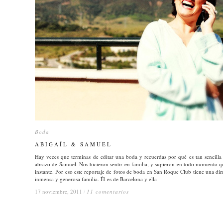
Boda
Boda
ABIGAÍL & SAMUEL
ABIGAÍL & SAMUEL
Hay veces que terminas de editar una boda y recuerdas por qué es tan sencilla
abrazo de Samuel. Nos hicieron sentir en familia, y supieron en todo momento q
instante. Por eso este reportaje de fotos de boda en San Roque Club tiene una di
inmensa y generosa familia. Él es de Barcelona y ella
17 noviembre, 2011
17 noviembre, 2011
/
/
11 comentarios
11 comentarios