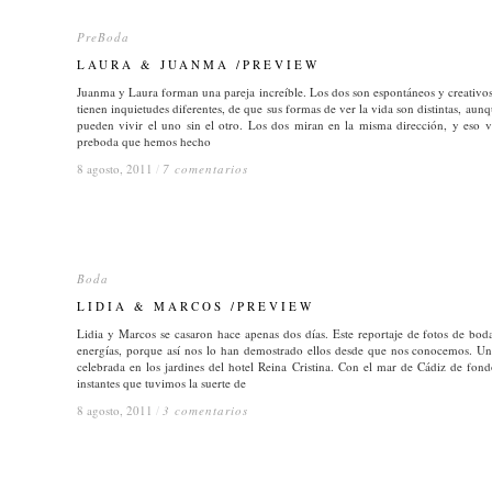
PreBoda
PreBoda
LAURA & JUANMA /PREVIEW
LAURA & JUANMA /PREVIEW
Juanma y Laura forman una pareja increíble. Los dos son espontáneos y creativos
tienen inquietudes diferentes, de que sus formas de ver la vida son distintas, au
pueden vivir el uno sin el otro. Los dos miran en la misma dirección, y eso va
preboda que hemos hecho
8 agosto, 2011
8 agosto, 2011
/
/
7 comentarios
7 comentarios
Boda
Boda
LIDIA & MARCOS /PREVIEW
LIDIA & MARCOS /PREVIEW
Lidia y Marcos se casaron hace apenas dos días. Este reportaje de fotos de bod
energías, porque así nos lo han demostrado ellos desde que nos conocemos. Un
celebrada en los jardines del hotel Reina Cristina. Con el mar de Cádiz de fon
instantes que tuvimos la suerte de
8 agosto, 2011
8 agosto, 2011
/
/
3 comentarios
3 comentarios