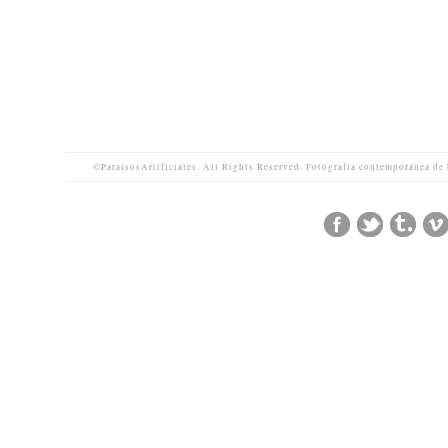
©ParaísosArtificiales. All Rights Reserved. Fotografía contemporánea de 