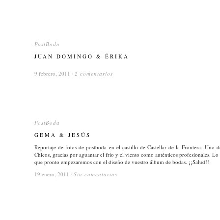
PostBoda
PostBoda
JUAN DOMINGO & ÉRIKA
JUAN DOMINGO & ÉRIKA
9 febrero, 2011
9 febrero, 2011
/
/
2 comentarios
2 comentarios
PostBoda
PostBoda
GEMA & JESÚS
GEMA & JESÚS
Reportaje de fotos de postboda en el castillo de Castellar de la Frontera. Uno
Chicos, gracias por aguantar el frío y el viento como auténticos profesionales. Lo 
que pronto empezaremos con el diseño de vuestro álbum de bodas. ¡¡Salud!!
19 enero, 2011
19 enero, 2011
/
/
Sin comentarios
Sin comentarios