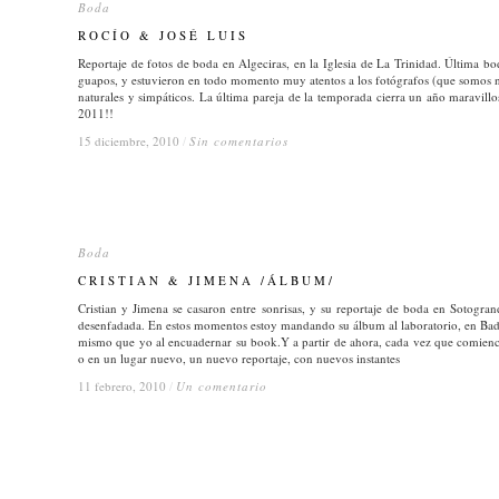
Boda
Boda
ROCÍO & JOSÉ LUIS
ROCÍO & JOSÉ LUIS
Reportaje de fotos de boda en Algeciras, en la Iglesia de La Trinidad. Última b
guapos, y estuvieron en todo momento muy atentos a los fotógrafos (que somos no
naturales y simpáticos. La última pareja de la temporada cierra un año maravill
2011!!
15 diciembre, 2010
15 diciembre, 2010
/
/
Sin comentarios
Sin comentarios
Boda
Boda
CRISTIAN & JIMENA /ÁLBUM/
CRISTIAN & JIMENA /ÁLBUM/
Cristian y Jimena se casaron entre sonrisas, y su reportaje de boda en Sotogra
desenfadada. En estos momentos estoy mandando su álbum al laboratorio, en Bad
mismo que yo al encuadernar su book.Y a partir de ahora, cada vez que comien
o en un lugar nuevo, un nuevo reportaje, con nuevos instantes
11 febrero, 2010
11 febrero, 2010
/
/
Un comentario
Un comentario