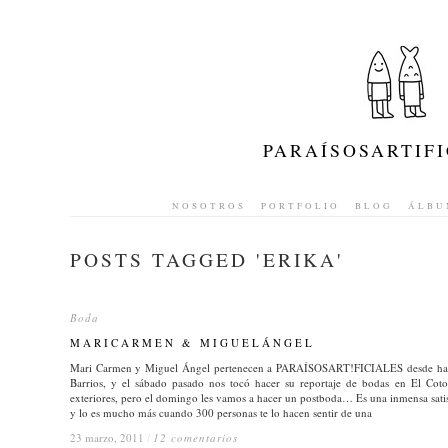
PARAÍSOSARTIFI
NOSOTROS
PORTFOLIO
BLOG
ÁLBU
POSTS TAGGED '
ERIKA
'
Boda
Boda
MARICARMEN & MIGUELÁNGEL
MARICARMEN & MIGUELÁNGEL
Mari Carmen y Miguel Ángel pertenecen a PARAÍSOSART!FICIALES desde hace 
Barrios, y el sábado pasado nos tocó hacer su reportaje de bodas en El Cot
exteriores, pero el domingo les vamos a hacer un postboda… Es una inmensa satisf
y lo es mucho más cuando 300 personas te lo hacen sentir de una
23 marzo, 2011
23 marzo, 2011
/
/
12 comentarios
12 comentarios