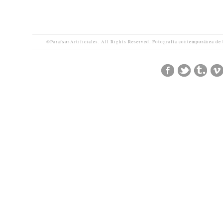
©ParaísosArtificiales. All Rights Reserved. Fotografía contemporánea de 