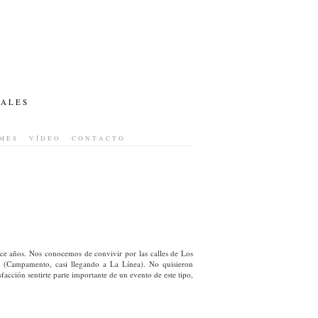
IALES
MES
VÍDEO
CONTACTO
años. Nos conocemos de convivir por las calles de Los
o (Campamento, casi llegando a La Línea). No quisieron
acción sentirte parte importante de un evento de este tipo,