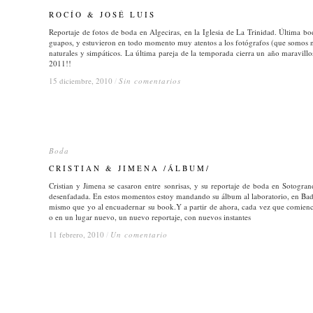
ROCÍO & JOSÉ LUIS
ROCÍO & JOSÉ LUIS
Reportaje de fotos de boda en Algeciras, en la Iglesia de La Trinidad. Última b
guapos, y estuvieron en todo momento muy atentos a los fotógrafos (que somos no
naturales y simpáticos. La última pareja de la temporada cierra un año maravill
2011!!
15 diciembre, 2010
15 diciembre, 2010
/
/
Sin comentarios
Sin comentarios
Boda
Boda
CRISTIAN & JIMENA /ÁLBUM/
CRISTIAN & JIMENA /ÁLBUM/
Cristian y Jimena se casaron entre sonrisas, y su reportaje de boda en Sotogra
desenfadada. En estos momentos estoy mandando su álbum al laboratorio, en Bad
mismo que yo al encuadernar su book.Y a partir de ahora, cada vez que comien
o en un lugar nuevo, un nuevo reportaje, con nuevos instantes
11 febrero, 2010
11 febrero, 2010
/
/
Un comentario
Un comentario