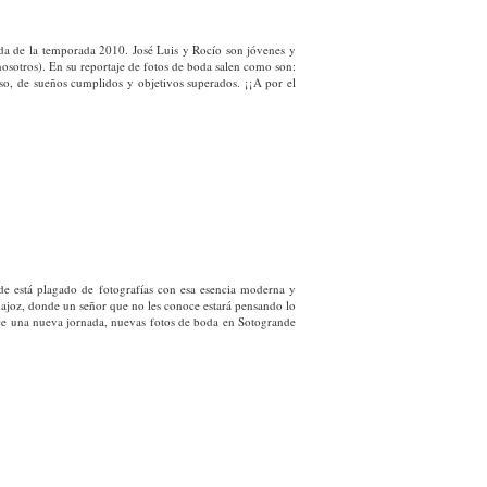
oda de la temporada 2010. José Luis y Rocío son jóvenes y
sotros). En su reportaje de fotos de boda salen como son:
oso, de sueños cumplidos y objetivos superados. ¡¡A por el
nde está plagado de fotografías con esa esencia moderna y
ajoz, donde un señor que no les conoce estará pensando lo
ce una nueva jornada, nuevas fotos de boda en Sotogrande