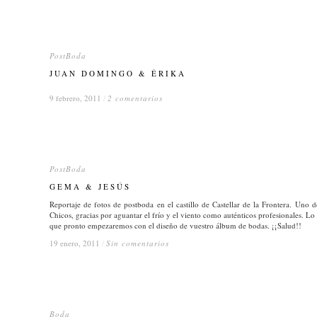
PostBoda
PostBoda
JUAN DOMINGO & ÉRIKA
JUAN DOMINGO & ÉRIKA
9 febrero, 2011
9 febrero, 2011
/
/
2 comentarios
2 comentarios
PostBoda
PostBoda
GEMA & JESÚS
GEMA & JESÚS
Reportaje de fotos de postboda en el castillo de Castellar de la Frontera. Uno
Chicos, gracias por aguantar el frío y el viento como auténticos profesionales. Lo 
que pronto empezaremos con el diseño de vuestro álbum de bodas. ¡¡Salud!!
19 enero, 2011
19 enero, 2011
/
/
Sin comentarios
Sin comentarios
Boda
Boda