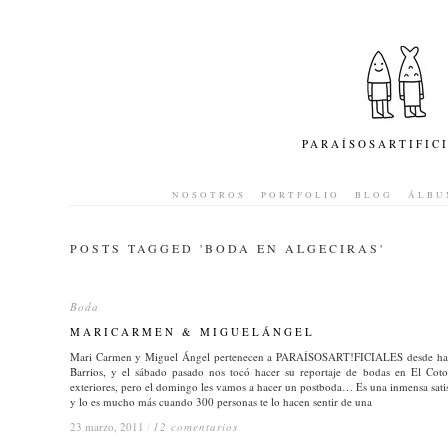
PARAÍSOSARTIFIC
NOSOTROS
PORTFOLIO
BLOG
ÁLBU
POSTS TAGGED '
BODA EN ALGECIRAS
'
Boda
Boda
MARICARMEN & MIGUELÁNGEL
MARICARMEN & MIGUELÁNGEL
Mari Carmen y Miguel Ángel pertenecen a PARAÍSOSART!FICIALES desde hace 
Barrios, y el sábado pasado nos tocó hacer su reportaje de bodas en El Cot
exteriores, pero el domingo les vamos a hacer un postboda… Es una inmensa satisf
y lo es mucho más cuando 300 personas te lo hacen sentir de una
23 marzo, 2011
23 marzo, 2011
/
/
12 comentarios
12 comentarios