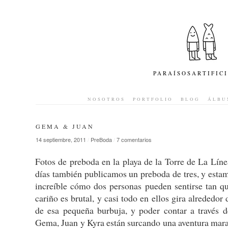
PARAÍSOSARTIFIC
NOSOTROS
PORTFOLIO
BLOG
ÁLBU
GEMA & JUAN
14 septiembre, 2011
/
PreBoda
/
7 comentarios
Fotos de preboda en la playa de la Torre de La Lín
días también publicamos un preboda de tres, y estam
increíble cómo dos personas pueden sentirse tan qu
cariño es brutal, y casi todo en ellos gira alrededo
de esa pequeña burbuja, y poder contar a través 
Gema, Juan y Kyra están surcando una aventura marav