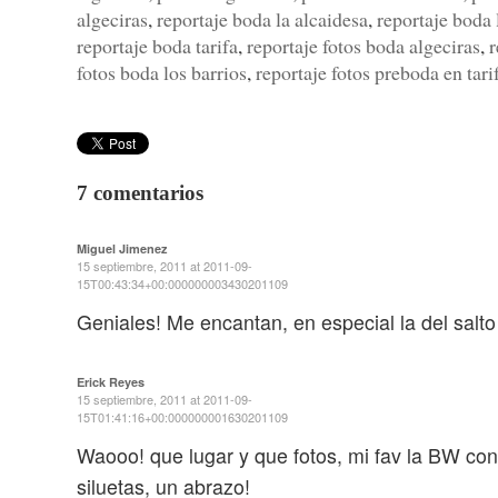
algeciras
,
reportaje boda la alcaidesa
,
reportaje boda 
reportaje boda tarifa
,
reportaje fotos boda algeciras
,
r
fotos boda los barrios
,
reportaje fotos preboda en tari
7 comentarios
Miguel Jimenez
15 septiembre, 2011 at 2011-09-
15T00:43:34+00:000000003430201109
Geniales! Me encantan, en especial la del salto 
Erick Reyes
15 septiembre, 2011 at 2011-09-
15T01:41:16+00:000000001630201109
Waooo! que lugar y que fotos, mi fav la BW con 
siluetas, un abrazo!