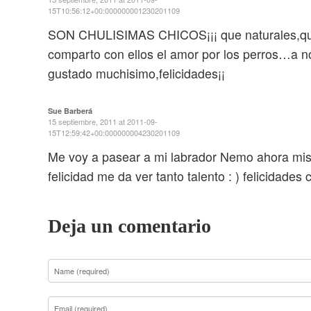
15T10:56:12+00:000000001230201109
SON CHULISIMAS CHICOS¡¡¡ que naturales,qu
comparto con ellos el amor por los perros…a
gustado muchisimo,felicidades¡¡
Sue Barberá
15 septiembre, 2011 at 2011-09-
15T12:59:42+00:000000004230201109
Me voy a pasear a mi labrador Nemo ahora mis
felicidad me da ver tanto talento : ) felicidades 
Deja un comentario