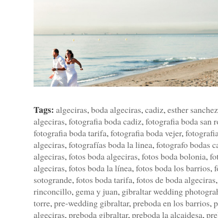
Tags:
algeciras
,
boda algeciras
,
cadiz
,
esther sanchez
algeciras
,
fotografia boda cadiz
,
fotografia boda san 
fotografia boda tarifa
,
fotografia boda vejer
,
fotografia
algeciras
,
fotografías boda la linea
,
fotografo bodas c
algeciras
,
fotos boda algeciras
,
fotos boda bolonia
,
fo
algeciras
,
fotos boda la línea
,
fotos boda los barrios
,
f
sotogrande
,
fotos boda tarifa
,
fotos de boda algeciras
rinconcillo
,
gema y juan
,
gibraltar wedding photogra
torre
,
pre-wedding gibraltar
,
preboda en los barrios
,
p
algeciras
,
preboda gibraltar
,
preboda la alcaidesa
,
pre