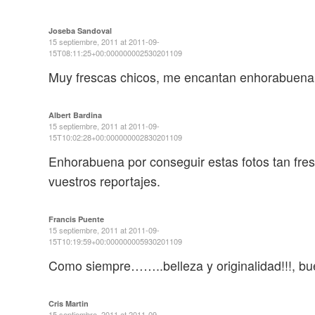
Joseba Sandoval
15 septiembre, 2011 at 2011-09-
15T08:11:25+00:000000002530201109
Muy frescas chicos, me encantan enhorabuena
Albert Bardina
15 septiembre, 2011 at 2011-09-
15T10:02:28+00:000000002830201109
Enhorabuena por conseguir estas fotos tan fres
vuestros reportajes.
Francis Puente
15 septiembre, 2011 at 2011-09-
15T10:19:59+00:000000005930201109
Como siempre……..belleza y originalidad!!!, bu
Cris Martin
15 septiembre, 2011 at 2011-09-