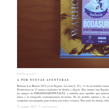
Publicaciones
Publicaciones
A POR NUEVAS AVENTURAS
A POR NUEVAS AVENTURAS
Bodasur Los Barrios 2012 ya ha llegado. Los días 9, 10 y 11 de noviembre estar
Productions en 12 metros cuadrados de ilusión y alegría. Hoy mismo han llegado 
los amigos de PARAÍSOSARTIFICIALES, y también para aquéllos que quieran c
única y la fotografía contemporánea de bodas. No he podido esperar y he sac
compartir esta pequeña gran noticia con todos vosotros. Para todo los demás, fel
31 octubre, 2012
31 octubre, 2012
/
/
5 comentarios
5 comentarios