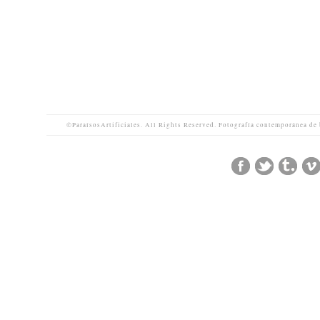
©ParaísosArtificiales. All Rights Reserved. Fotografía contemporánea de 